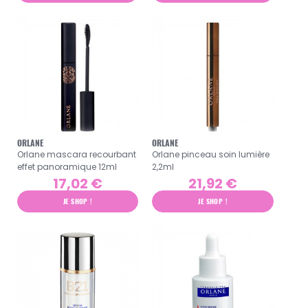
ORLANE
ORLANE
Orlane mascara recourbant
Orlane pinceau soin lumière
effet panoramique 12ml
2,2ml
17,02 €
21,92 €
JE SHOP !
JE SHOP !