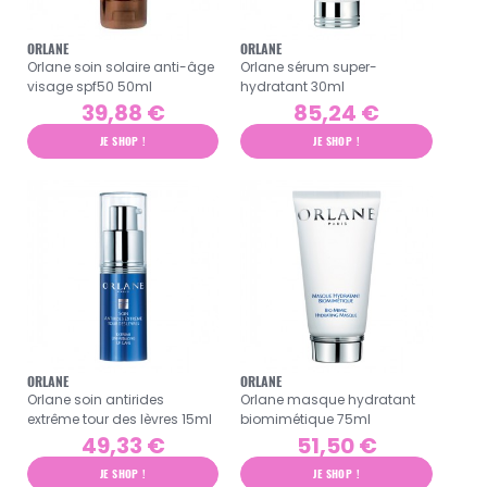
ORLANE
ORLANE
Orlane soin solaire anti-âge
Orlane sérum super-
visage spf50 50ml
hydratant 30ml
39,88 €
85,24 €
JE SHOP !
JE SHOP !
ORLANE
ORLANE
Orlane soin antirides
Orlane masque hydratant
extrême tour des lèvres 15ml
biomimétique 75ml
49,33 €
51,50 €
JE SHOP !
JE SHOP !