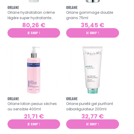
ORLANE
ORLANE
Orlane hydratation crème
Orlane gommage double
légère super hydratante
grains 75ml
50ml
80,26 €
35,45 €
JE SHOP !
JE SHOP !
ORLANE
ORLANE
Orlane lotion peaux sèches
Orlane pureté gel purifiant
ou sensible 400ml
séborégulateur 200ml
21,71 €
32,77 €
JE SHOP !
JE SHOP !