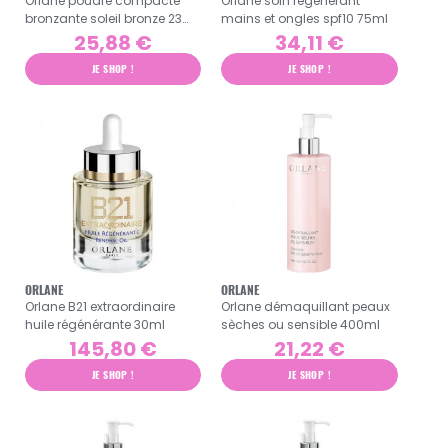
Orlane poudre compacte
Orlane soin régénérant
bronzante soleil bronze 23
mains et ongles spf10 75ml
31g
25,88 €
34,11 €
JE SHOP !
JE SHOP !
ORLANE
ORLANE
Orlane B21 extraordinaire
Orlane démaquillant peaux
huile régénérante 30ml
sèches ou sensible 400ml
145,80 €
21,22 €
JE SHOP !
JE SHOP !