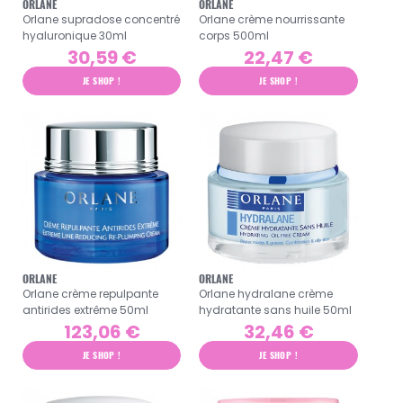
ORLANE
ORLANE
Orlane supradose concentré
Orlane crème nourrissante
hyaluronique 30ml
corps 500ml
30,59 €
22,47 €
JE SHOP !
JE SHOP !
ORLANE
ORLANE
Orlane crème repulpante
Orlane hydralane crème
antirides extrême 50ml
hydratante sans huile 50ml
123,06 €
32,46 €
JE SHOP !
JE SHOP !