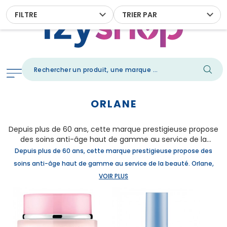
FILTRE
TRIER PAR
ORLANE
Depuis plus de 60 ans, cette marque prestigieuse propose
des soins anti-âge haut de gamme au service de la
beauté.
Depuis plus de 60 ans, cette marque prestigieuse propose des
soins anti-âge haut de gamme au service de la beauté. Orlane,
c’est une vision de la beauté simple, juste et luxueuse. Pionnier
VOIR
PLUS
des soins anti-âge haut de gamme depuis plus de 60 ans, les
produits de soin Orlane offrent en permanence les réponses les
plus adéquates aux exigences de beauté des femmes, avec
comme objectif de rééduquer la peau. Pur soin, pure beauté