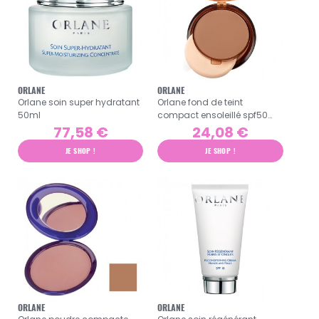
ORLANE
ORLANE
Orlane soin super hydratant
Orlane fond de teint
50ml
compact ensoleillé spf50
n°3
77,58 €
24,08 €
JE SHOP !
JE SHOP !
ORLANE
ORLANE