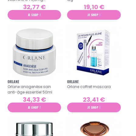
énergisant 15ml
32,77 €
19,10 €
JE SHOP !
JE SHOP !
ORLANE
ORLANE
Orlane anagenèse soin
Orlane coffret mascara
anti-âge essentiel 50ml
34,33 €
23,41 €
JE SHOP !
JE SHOP !