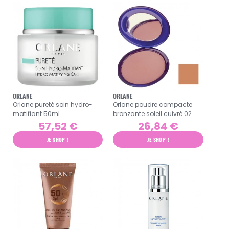
ORLANE
ORLANE
Orlane pureté soin hydro-
Orlane poudre compacte
matifiant 50ml
bronzante soleil cuivré 02
31g
57,52 €
26,84 €
JE SHOP !
JE SHOP !