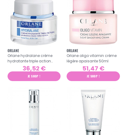
ORLANE
ORLANE
Orlane hydralane crème
Orlane oligo vitamin crème
hydratante triple action
légère apaisante 50ml
50ml
36,52 €
51,47 €
JE SHOP !
JE SHOP !