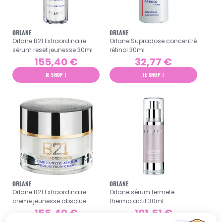
ORLANE
ORLANE
Orlane B21 Extraordinaire
Orlane Supradose concentré
sérum reset jeunesse 30ml
rétinol 30ml
155,40 €
32,77 €
JE SHOP !
JE SHOP !
ORLANE
ORLANE
Orlane B21 Extraordinaire
Orlane sérum fermeté
creme jeunesse absolue
thermo actif 30ml
50ml
155,40 €
101,51 €