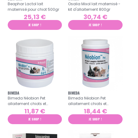
Beaphar Lactol lait
Osalia Mixol lait maternisé -
maternisé pour chiot 500gr
kit d'allaitement 800gr
25,13 €
30,74 €
JE SHOP !
JE SHOP !
BIMEDA
BIMEDA
Bimeda Néobion Pet
Bimeda Néobion Pet
allaitement chiots et
allaitement chiots et
chatons 200gr
chatons 400gr
11,87 €
18,44 €
JE SHOP !
JE SHOP !