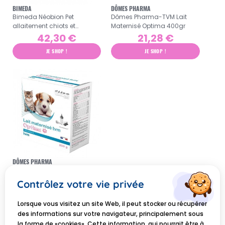
BIMEDA
DÔMES PHARMA
Bimeda Néobion Pet
Dômes Pharma-TVM Lait
allaitement chiots et
Maternisé Optima 400gr
chatons 1kg
42,30 €
21,28 €
JE SHOP !
JE SHOP !
DÔMES PHARMA
Dômes Pharma-TVM Lait
Maternisé Optima 200gr
Contrôlez votre vie privée
12,24 €
Lorsque vous visitez un site Web, il peut stocker ou récupérer
JE SHOP !
des informations sur votre navigateur, principalement sous
la forme de «cookies». Cette information, qui pourrait être à