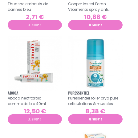
Thuasne embouts de
Cooper Insect Ecran
cannes bleu
Vêtements spray anti
moustiques 100ml
2,71 €
10,88 €
JE SHOP !
JE SHOP !
ABOCA
PURESSENTIEL
Aboca neofitoroid
Puressentiel roller cryo pure
pommade bio 40ml
articulations & muscles
75ml
12,50 €
8,38 €
JE SHOP !
JE SHOP !