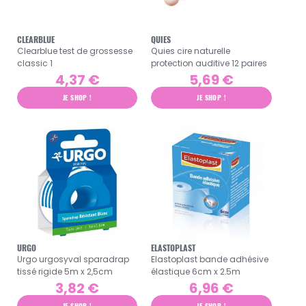
CLEARBLUE
QUIES
Clearblue test de grossesse
Quies cire naturelle
classic 1
protection auditive 12 paires
4,37 €
5,69 €
JE SHOP !
JE SHOP !
URGO
ELASTOPLAST
Urgo urgosyval sparadrap
Elastoplast bande adhésive
tissé rigide 5m x 2,5cm
élastique 6cm x 2.5m
3,82 €
6,96 €
JE SHOP !
JE SHOP !