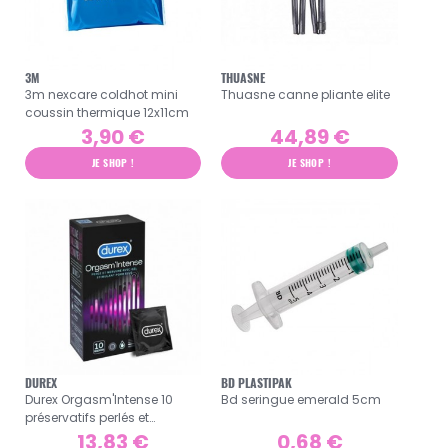
3M
THUASNE
3m nexcare coldhot mini
Thuasne canne pliante elite
coussin thermique 12x11cm
3,90 €
44,89 €
JE SHOP !
JE SHOP !
DUREX
BD PLASTIPAK
Durex Orgasm'Intense 10
Bd seringue emerald 5cm
préservatifs perlés et
nervurés
13,83 €
0,68 €