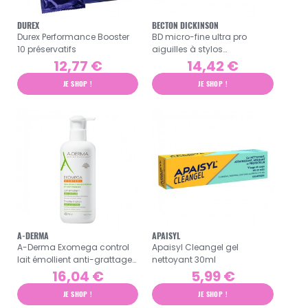
DUREX
BECTON DICKINSON
Durex Performance Booster
BD micro-fine ultra pro
10 préservatifs
aiguilles à stylos
(32G)X4mm
12,77 €
14,42 €
JE SHOP !
JE SHOP !
A-DERMA
APAISYL
A-Derma Exomega control
Apaisyl Cleangel gel
lait émollient anti-grattage
nettoyant 30ml
400ml
16,04 €
5,99 €
JE SHOP !
JE SHOP !