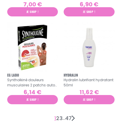
7,00 €
6,90 €
JE SHOP !
JE SHOP !
EG LABO
HYDRALIN
Syntholkiné douleurs
Hydralin lubrifiant hydratant
musculaires 2 patchs auto-
50ml
chauffants
6,14 €
11,62 €
JE SHOP !
JE SHOP !
1
2
3
47
…