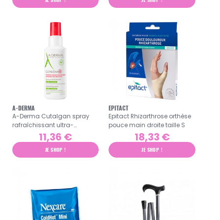
A-DERMA
EPITACT
A-Derma Cutalgan spray
Epitact Rhizarthrose orthèse
rafraîchissant ultra-
pouce main droite taille S
calmant 100ml
11,36 €
18,33 €
JE SHOP !
JE SHOP !