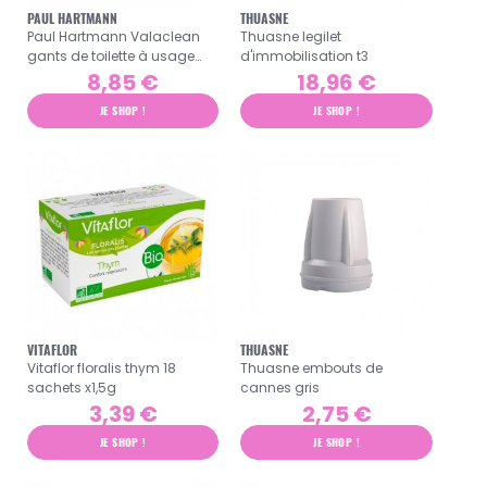
PAUL HARTMANN
THUASNE
Paul Hartmann Valaclean
Thuasne legilet
gants de toilette à usage
d'immobilisation t3
unique 50 pièces
8,85 €
18,96 €
JE SHOP !
JE SHOP !
VITAFLOR
THUASNE
Vitaflor floralis thym 18
Thuasne embouts de
sachets x1,5g
cannes gris
3,39 €
2,75 €
JE SHOP !
JE SHOP !