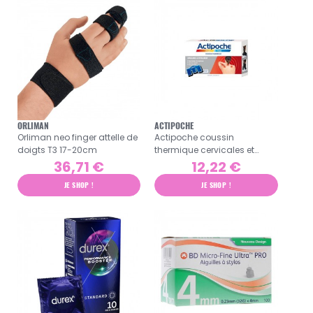
ORLIMAN
ACTIPOCHE
Orliman neo finger attelle de
Actipoche coussin
doigts T3 17-20cm
thermique cervicales et
trapèzes format 24x40cm
36,71 €
12,22 €
JE SHOP !
JE SHOP !