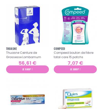
THUASNE
COMPEED
Thuasne Ceinture de
Compeed bouton de fièvre
Grossesse Lombamum
total care 15 patchs
56,61 €
7,07 €
JE SHOP !
JE SHOP !