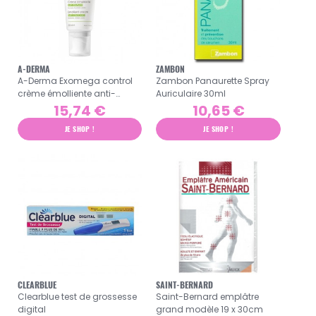
A-DERMA
ZAMBON
A-Derma Exomega control
Zambon Panaurette Spray
crème émolliente anti-
Auriculaire 30ml
grattage 200ml
15,74 €
10,65 €
JE SHOP !
JE SHOP !
CLEARBLUE
SAINT-BERNARD
Clearblue test de grossesse
Saint-Bernard emplâtre
digital
grand modèle 19 x 30cm