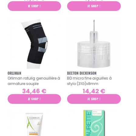
JE SHOP !
JE SHOP !
ORLIMAN
BECTON DICKINSON
Orliman rotulig genouillère à
BD micro fine aiguilles à
armature souple
stylo (31G)x8mm
34,46 €
14,42 €
JE SHOP !
JE SHOP !