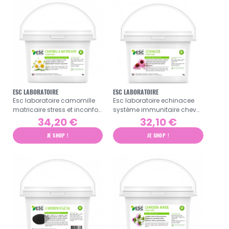
ESC LABORATOIRE
ESC LABORATOIRE
Esc laboratoire camomille
Esc laboratoire echinacee
matricaire stress et inconfort
système immunitaire cheval
digestif 1kg
1kg
34,20 €
32,10 €
JE SHOP !
JE SHOP !