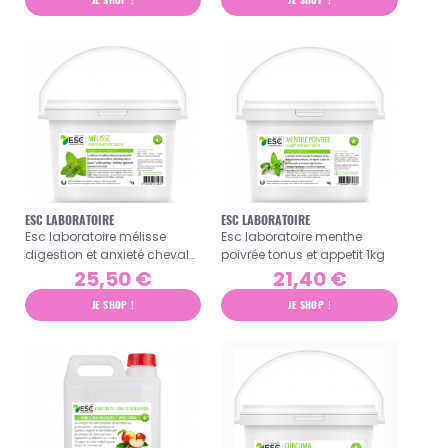
ESC LABORATOIRE
ESC LABORATOIRE
Esc laboratoire mélisse
Esc laboratoire menthe
digestion et anxieté cheval
poivrée tonus et appetit 1kg
1kg
25,50 €
21,40 €
JE SHOP !
JE SHOP !