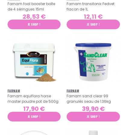
Farnam foal booster boîte
Farnam transitonix Fedvet
de 4 séringues 15ml
flacon de 1L
28,53 €
12,11 €
JE SHOP !
JE SHOP !
FARNAM
FARNAM
Farnam equiflora horse
Farnam sand clear 99
master poudre pot de 500g
granulés seau de 1.36kg
17,90 €
39,90 €
JE SHOP !
JE SHOP !