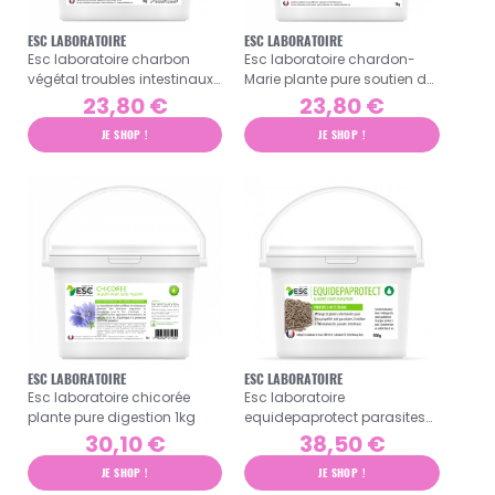
ESC LABORATOIRE
ESC LABORATOIRE
Esc laboratoire charbon
Esc laboratoire chardon-
végétal troubles intestinaux
Marie plante pure soutien de
1kg
foie 1kg
23,80 €
23,80 €
JE SHOP !
JE SHOP !
ESC LABORATOIRE
ESC LABORATOIRE
Esc laboratoire chicorée
Esc laboratoire
plante pure digestion 1kg
equidepaprotect parasites
intestinaux cheval 500g
30,10 €
38,50 €
JE SHOP !
JE SHOP !