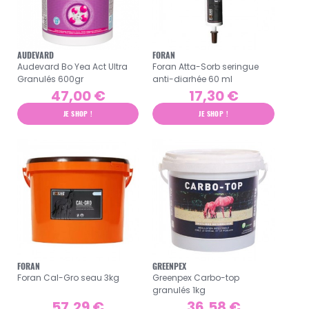
AUDEVARD
FORAN
Audevard Bo Yea Act Ultra
Foran Atta-Sorb seringue
Granulés 600gr
anti-diarhée 60 ml
47,00 €
17,30 €
JE SHOP !
JE SHOP !
FORAN
GREENPEX
Foran Cal-Gro seau 3kg
Greenpex Carbo-top
granulés 1kg
57,29 €
36,58 €