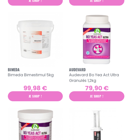
JE SHOP !
JE SHOP !
BIMEDA
AUDEVARD
Bimeda Bimestimul 5kg
Audevard Bo Yea Act Ultra
Granulés 1,2kg
99,98 €
79,90 €
JE SHOP !
JE SHOP !