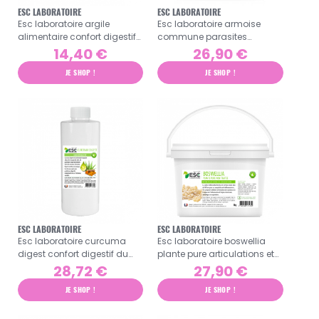
ESC LABORATOIRE
ESC LABORATOIRE
Esc laboratoire argile
Esc laboratoire armoise
alimentaire confort digestif
commune parasites
1kg
intestinaux cheval 1kg
14,40 €
26,90 €
JE SHOP !
JE SHOP !
ESC LABORATOIRE
ESC LABORATOIRE
Esc laboratoire curcuma
Esc laboratoire boswellia
digest confort digestif du
plante pure articulations et
cheval 1L
digestion 1kg
28,72 €
27,90 €
JE SHOP !
JE SHOP !