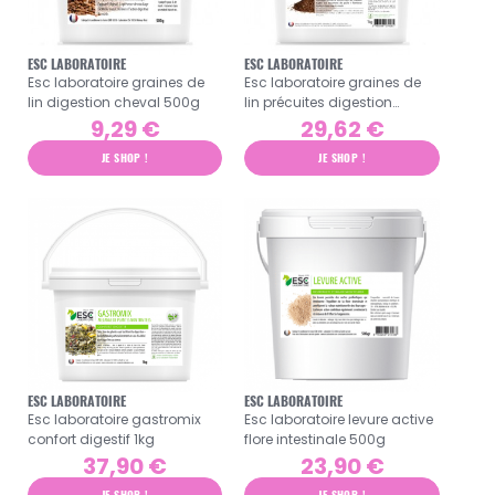
ESC LABORATOIRE
ESC LABORATOIRE
Esc laboratoire graines de
Esc laboratoire graines de
lin digestion cheval 500g
lin précuites digestion
cheval 1kg
9,29 €
29,62 €
JE SHOP !
JE SHOP !
ESC LABORATOIRE
ESC LABORATOIRE
Esc laboratoire gastromix
Esc laboratoire levure active
confort digestif 1kg
flore intestinale 500g
37,90 €
23,90 €
JE SHOP !
JE SHOP !