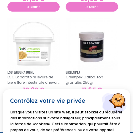
JE SHOP !
JE SHOP !
ESC LABORATOIRE
GREENPEX
ESC Laboratoire levure de
Greenpex Carbo-top
bière flore intestinale cheval
granulés 250gr
1kg
10,90 €
11,65 €
JE SHOP !
JE SHOP !
Contrôlez votre vie privée
Lorsque vous visitez un site Web, il peut stocker ou récupérer
1
2
des informations sur votre navigateur, principalement sous
la forme de «cookies». Cette information, qui pourrait être à
propos de vous, de vos préférences, ou de votre appareil