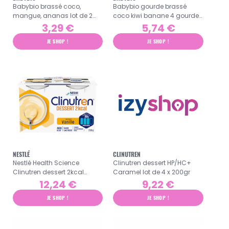
Babybio brassé coco,
Babybio gourde brassé
mangue, ananas lot de 2
coco kiwi banane 4 gourdes
pots de 130g
de 85g
3,29 €
5,74 €
JE SHOP !
JE SHOP !
NESTLÉ
CLINUTREN
Nestlé Health Science
Clinutren dessert HP/HC+
Clinutren dessert 2kcal
Caramel lot de 4 x 200gr
saveur vanille 4 x 200gr
12,24 €
9,22 €
JE SHOP !
JE SHOP !