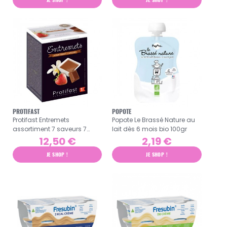
PROTIFAST
POPOTE
Protifast Entremets
Popote Le Brassé Nature au
assortiment 7 saveurs 7
lait dès 6 mois bio 100gr
sachets panachés
12,50 €
2,19 €
JE SHOP !
JE SHOP !