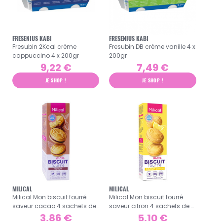
FRESENIUS KABI
FRESENIUS KABI
Fresubin 2Kcal crème
Fresubin DB crème vanille 4 x
cappuccino 4 x 200gr
200gr
9,22 €
7,49 €
JE SHOP !
JE SHOP !
MILICAL
MILICAL
Milical Mon biscuit fourré
Milical Mon biscuit fourré
saveur cacao 4 sachets de
saveur citron 4 sachets de 2
2 biscuits
biscuits
3,86 €
5,10 €