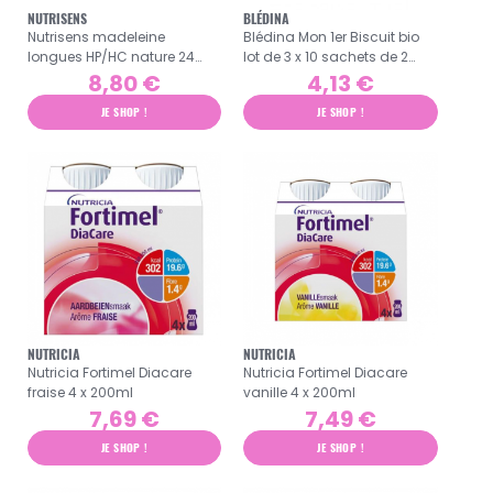
NUTRISENS
BLÉDINA
Nutrisens madeleine
Blédina Mon 1er Biscuit bio
longues HP/HC nature 24
lot de 3 x 10 sachets de 2
sachets de 2 madeleines
biscuits
8,80 €
4,13 €
JE SHOP !
JE SHOP !
NUTRICIA
NUTRICIA
Nutricia Fortimel Diacare
Nutricia Fortimel Diacare
fraise 4 x 200ml
vanille 4 x 200ml
7,69 €
7,49 €
JE SHOP !
JE SHOP !