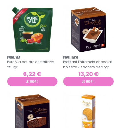
PURE VIA
PROTIFAST
Pure Via poudre cristallisée
Protifast Entremets chocolat
250gr
noisette 7 sachets de 27gr
6,22 €
13,20 €
JE SHOP !
JE SHOP !