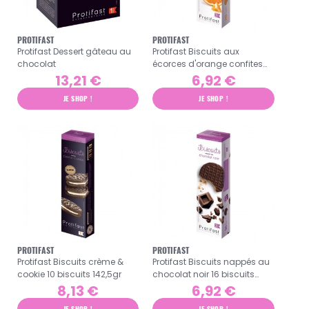
PROTIFAST
PROTIFAST
Protifast Dessert gâteau au
Protifast Biscuits aux
chocolat
écorces d'orange confites
20 biscuits 150gr
13,21 €
6,92 €
JE SHOP !
JE SHOP !
PROTIFAST
PROTIFAST
Protifast Biscuits crème &
Protifast Biscuits nappés au
cookie 10 biscuits 142,5gr
chocolat noir 16 biscuits
176gr
8,13 €
6,92 €
JE SHOP !
JE SHOP !