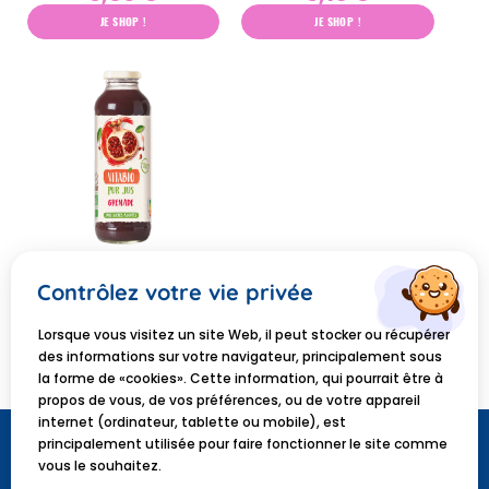
JE SHOP !
JE SHOP !
VITABIO
Vitabio pur jus grenade 50cl
Contrôlez votre vie privée
5,88 €
Lorsque vous visitez un site Web, il peut stocker ou récupérer
JE SHOP !
des informations sur votre navigateur, principalement sous
la forme de «cookies». Cette information, qui pourrait être à
propos de vous, de vos préférences, ou de votre appareil
internet (ordinateur, tablette ou mobile), est
principalement utilisée pour faire fonctionner le site comme
vous le souhaitez.