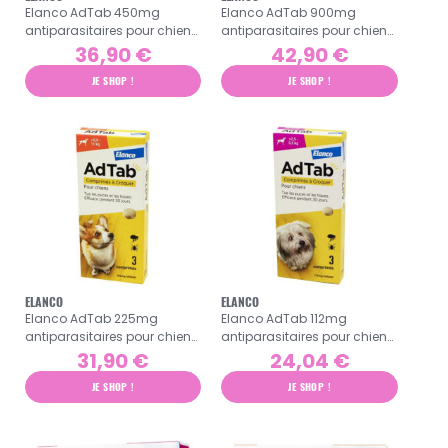
Elanco AdTab 450mg
Elanco AdTab 900mg
antiparasitaires pour chien
antiparasitaires pour chien
11 à 22kg 3 comprimés
+22 à 45kg 3 comprimés
36,90 €
42,90 €
JE SHOP !
JE SHOP !
ELANCO
ELANCO
Elanco AdTab 225mg
Elanco AdTab 112mg
antiparasitaires pour chien
antiparasitaires pour chien
de 5,5 - 11kg 3 comprimés
de 2,5 - 5,5kg 3 comprimés
31,90 €
24,04 €
JE SHOP !
JE SHOP !