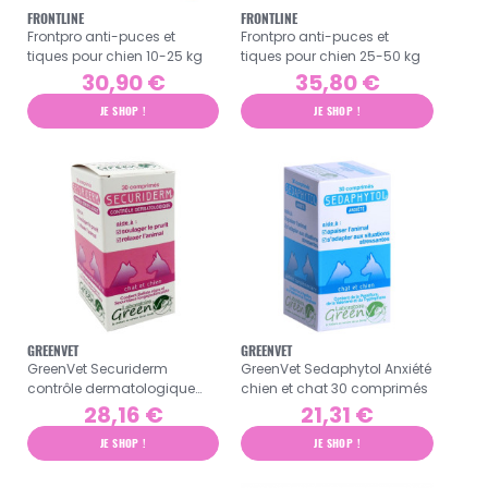
FRONTLINE
FRONTLINE
Frontpro anti-puces et
Frontpro anti-puces et
tiques pour chien 10-25 kg
tiques pour chien 25-50 kg
30,90 €
35,80 €
JE SHOP !
JE SHOP !
GREENVET
GREENVET
GreenVet Securiderm
GreenVet Sedaphytol Anxiété
contrôle dermatologique
chien et chat 30 comprimés
chien et chat 30 comprimés
28,16 €
21,31 €
JE SHOP !
JE SHOP !