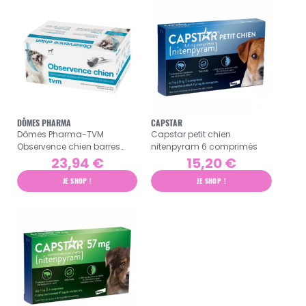
DÔMES PHARMA
CAPSTAR
Dômes Pharma-TVM
Capstar petit chien
Observence chien barres
nitenpyram 6 comprimés
fractionnables 6 x 25gr
23,94 €
15,20 €
JE SHOP !
JE SHOP !