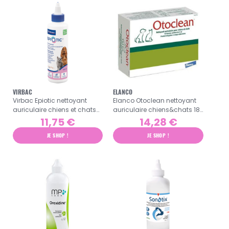
VIRBAC
ELANCO
Virbac Epiotic nettoyant
Elanco Otoclean nettoyant
auriculaire chiens et chats
auriculaire chiens&chats 18
125ml
flacons unidoses de 5ml
11,75 €
14,28 €
JE SHOP !
JE SHOP !