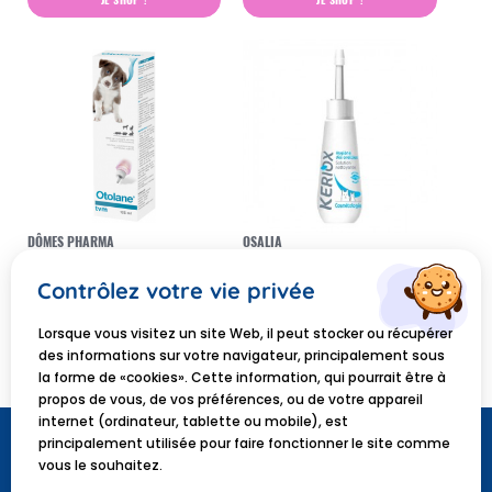
DÔMES PHARMA
OSALIA
Dômes Pharma-TVM
Osalia Keriox gel nettoyant
otolane solution auriculaire
auriculaire chat 50ml
Contrôlez votre vie privée
135ml
10,68 €
5,31 €
Lorsque vous visitez un site Web, il peut stocker ou récupérer
JE SHOP !
JE SHOP !
des informations sur votre navigateur, principalement sous
la forme de «cookies». Cette information, qui pourrait être à
propos de vous, de vos préférences, ou de votre appareil
internet (ordinateur, tablette ou mobile), est
principalement utilisée pour faire fonctionner le site comme
vous le souhaitez.