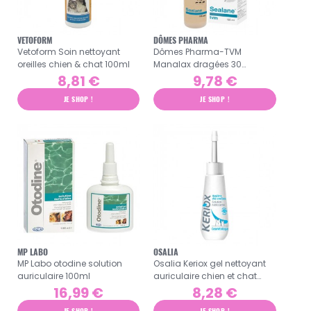
VETOFORM
DÔMES PHARMA
Vetoform Soin nettoyant
Dômes Pharma-TVM
oreilles chien & chat 100ml
Manalax dragées 30
comprimés Sealane
8,81 €
9,78 €
solution auriculaire 135ml
JE SHOP !
JE SHOP !
MP LABO
OSALIA
MP Labo otodine solution
Osalia Keriox gel nettoyant
auriculaire 100ml
auriculaire chien et chat
100ml
16,99 €
8,28 €
JE SHOP !
JE SHOP !