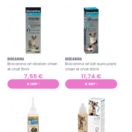
BIOCANINA
BIOCANINA
Biocanina orl otostan chien
Biocanina orl lait auriculaire
et chat 15ml
chien et chat 90ml
7,55 €
11,74 €
JE SHOP !
JE SHOP !