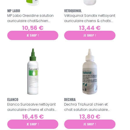
MP LABO
VETOQUINOL
MP Labo Orexidine solution
Vétoquinol Sonotix nettoyant
auriculaire chat&chien
auriculaire chiens & chats
125ml
120ml
10,56 €
13,44 €
JE SHOP !
JE SHOP !
ELANCO
DECHRA
Elanco Surosolve nettoyant
Dechra TrizAural chien et
auriculaire chiens et chats
chat solution auriculaire
125ml
118ml
16,45 €
13,80 €
JE SHOP !
JE SHOP !