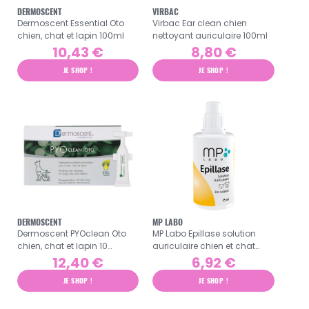
DERMOSCENT
VIRBAC
Dermoscent Essential Oto
Virbac Ear clean chien
chien, chat et lapin 100ml
nettoyant auriculaire 100ml
10,43 €
8,80 €
JE SHOP !
JE SHOP !
DERMOSCENT
MP LABO
Dermoscent PYOclean Oto
MP Labo Epillase solution
chien, chat et lapin 10
auriculaire chien et chat
monodoses de 5ml
25ml
12,40 €
6,92 €
JE SHOP !
JE SHOP !