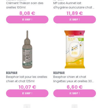
Clément Thékan soin des
MP Labo Aurinet lait
oreilles 100ml
d'hygiène auriculaire chat et
chien 125ml
8,08 €
11,89 €
JE SHOP !
JE SHOP !
BEAPHAR
BEAPHAR
Beaphar lait pour les oreilles
Beaphar chien et chat
chien et chat 125ml
lingettes yeux et oreilles 30
pièces
10,07 €
6,60 €
JE SHOP !
JE SHOP !