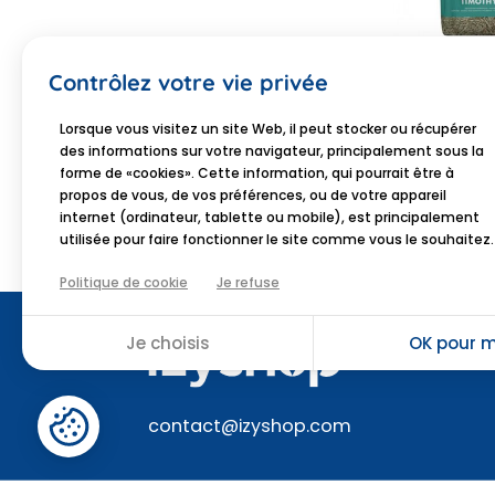
SUPREME PETFOOD
Contrôlez votre vie privée
Supreme Sci
Selective foi
des prés 1,5k
Lorsque vous visitez un site Web, il peut stocker ou récupérer
11,5
des informations sur votre navigateur, principalement sous la
JE SH
forme de «cookies». Cette information, qui pourrait être à
propos de vous, de vos préférences, ou de votre appareil
internet (ordinateur, tablette ou mobile), est principalement
utilisée pour faire fonctionner le site comme vous le souhaitez.
Politique de cookie
Je refuse
Je choisis
OK pour m
contact@izyshop.com