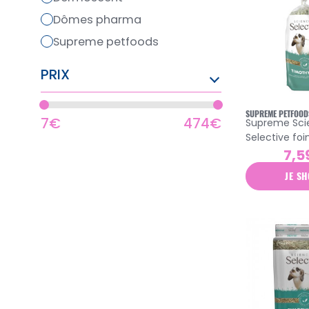
dômes pharma
supreme petfoods
PRIX
SUPREME PETFOOD
7€
474€
Supreme Sci
Selective foi
des prés 400
7,5
JE SH