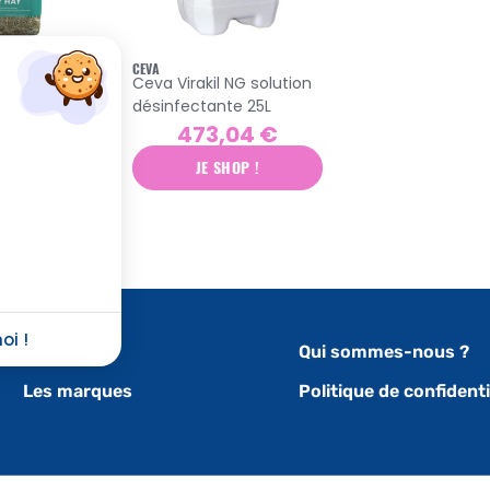
S
CEVA
ence
Ceva Virakil NG solution
n de fléole
désinfectante 25L
g
6 €
473,04 €
OP !
JE SHOP !
oi !
Nos actus
Qui sommes-nous ?
Les marques
Politique de confidenti