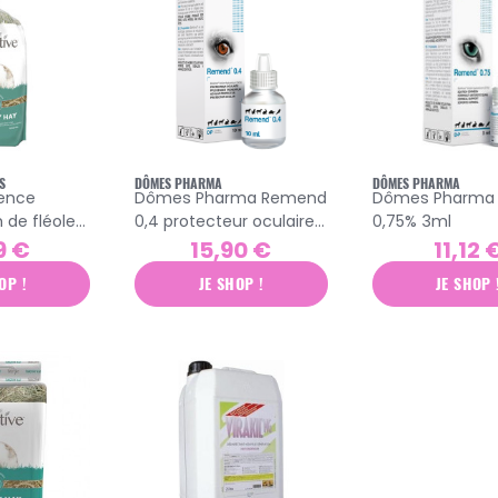
S
DÔMES PHARMA
DÔMES PHARMA
ence
Dômes Pharma Remend
Dômes Pharma
n de fléole
0,4 protecteur oculaire
0,75% 3ml
gr
chat et chien 10ml
9 €
15,90 €
11,12 
OP !
JE SHOP !
JE SHOP 