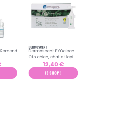
DERMOSCENT
 Remend
Dermoscent PYOclean
Oto chien, chat et lapin
10 monodoses de 5ml
€
12,40 €
!
JE SHOP !