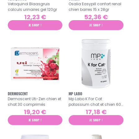
Vetoquinol Blaasgruis
Osalia Easypill confort renal
calculs urinaires gel 120gr
chien barres 15 x 28gr
12,23 €
52,36 €
JE SHOP !
JE SHOP !
DERMOSCENT
MP LABO
Dermoscent Uti-Zen chien et
Mp Labo K For Cat
chat 30 comprimés
potassium chat et chien 60
gélules
19,20 €
17,18 €
JE SHOP !
JE SHOP !