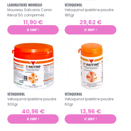
LABORATOIRE MOUREAU
VETOQUINOL
Moureau Sofcanis Canin
Vetoquinol Ipakitine poudre
Rénal 50 comprimés
180gr
11,90 €
29,62 €
JE SHOP !
JE SHOP !
VETOQUINOL
VETOQUINOL
Vetoquinol Ipakitine poudre
Vetoquinol Ipakitine poudre
300gr
60gr
40,96 €
13,96 €
JE SHOP !
JE SHOP !