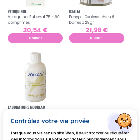
VETOQUINOL
OSALIA
Vetoquinol Rubenal 75 - 60
Easypill Oxaless chien 6
comprimés
barres x 28gr
20,54 €
21,98 €
JE SHOP !
JE SHOP !
LABORATOIRE MOUREAU
Moureau Sofcanis Hépato-
Rénal chien et chat 250ml
Contrôlez votre vie privée
17,60 €
Lorsque vous visitez un site Web, il peut stocker ou récupérer
JE SHOP !
des informations sur votre navigateur, principalement sous