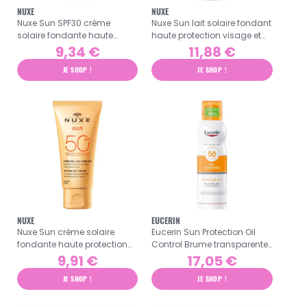
NUXE
NUXE
Nuxe Sun SPF30 crème
Nuxe Sun lait solaire fondant
solaire fondante haute
haute protection visage et
protection 50ml
corps SPF30 - 150ml
9,34 €
11,88 €
JE SHOP !
JE SHOP !
NUXE
EUCERIN
Nuxe Sun crème solaire
Eucerin Sun Protection Oil
fondante haute protection
Control Brume transparente
visage SPF50 - 50ml
SPF50 - 200ml
9,91 €
17,05 €
JE SHOP !
JE SHOP !