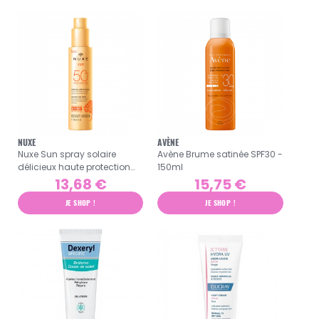
NUXE
AVÈNE
Nuxe Sun spray solaire
Avène Brume satinée SPF30 -
délicieux haute protection
150ml
visage et corps SPF50 -
13,68 €
15,75 €
150ml
JE SHOP !
JE SHOP !