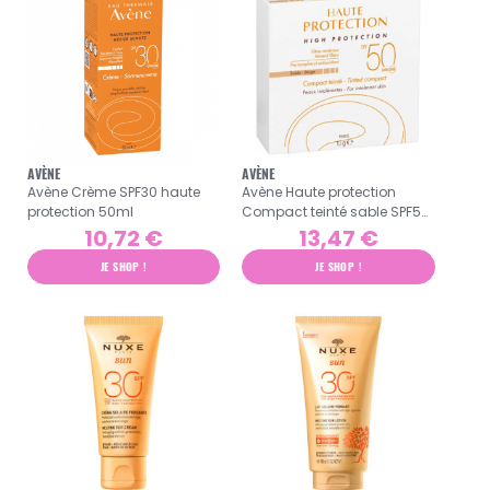
AVÈNE
AVÈNE
Avène Crème SPF30 haute
Avène Haute protection
protection 50ml
Compact teinté sable SPF50
- 10gr
10,72 €
13,47 €
JE SHOP !
JE SHOP !