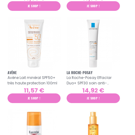
JE SHOP !
JE SHOP !
AVÈNE
LA ROCHE-POSAY
Avène Lait minéral SPF50+
La Roche-Posay Effaclar
très haute protection 100ml
Duo+ SPF30 soin anti-
imperfections 40ml
11,57 €
14,92 €
JE SHOP !
JE SHOP !