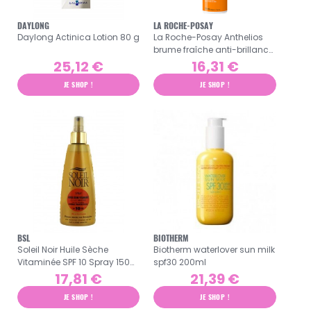
DAYLONG
LA ROCHE-POSAY
Daylong Actinica Lotion 80 g
La Roche-Posay Anthelios
brume fraîche anti-brillance
SPF50+ 75ml
25,12 €
16,31 €
JE SHOP !
JE SHOP !
BSL
BIOTHERM
Soleil Noir Huile Sèche
Biotherm waterlover sun milk
Vitaminée SPF 10 Spray 150
spf30 200ml
ml
17,81 €
21,39 €
JE SHOP !
JE SHOP !