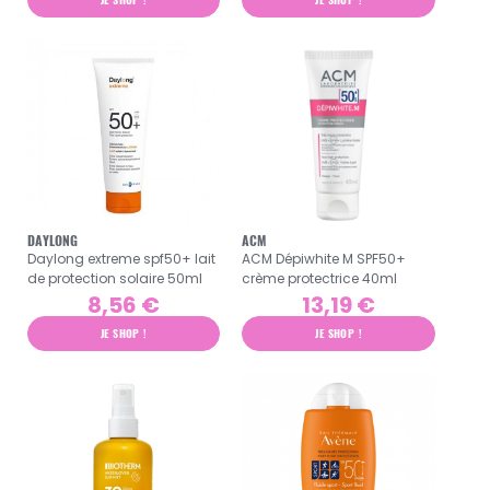
DAYLONG
ACM
Daylong extreme spf50+ lait
ACM Dépiwhite M SPF50+
de protection solaire 50ml
crème protectrice 40ml
8,56 €
13,19 €
JE SHOP !
JE SHOP !