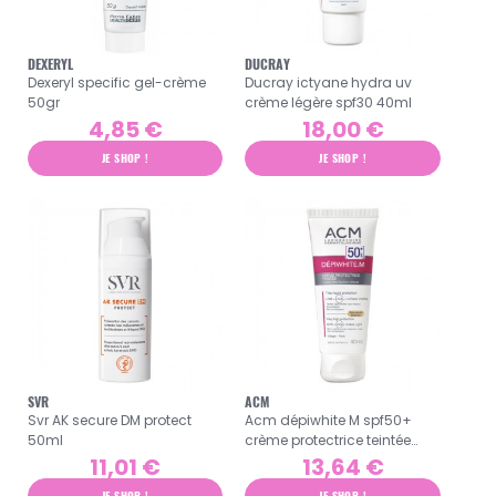
DEXERYL
DUCRAY
Dexeryl specific gel-crème
Ducray ictyane hydra uv
50gr
crème légère spf30 40ml
4,85 €
18,00 €
JE SHOP !
JE SHOP !
SVR
ACM
Svr AK secure DM protect
Acm dépiwhite M spf50+
50ml
crème protectrice teintée
40ml
11,01 €
13,64 €
JE SHOP !
JE SHOP !