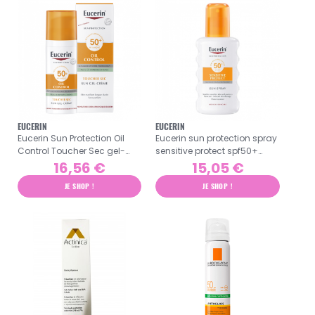
EUCERIN
EUCERIN
Eucerin Sun Protection Oil
Eucerin sun protection spray
Control Toucher Sec gel-
sensitive protect spf50+
crème SPF50+ 50ml
200ml
16,56 €
15,05 €
JE SHOP !
JE SHOP !