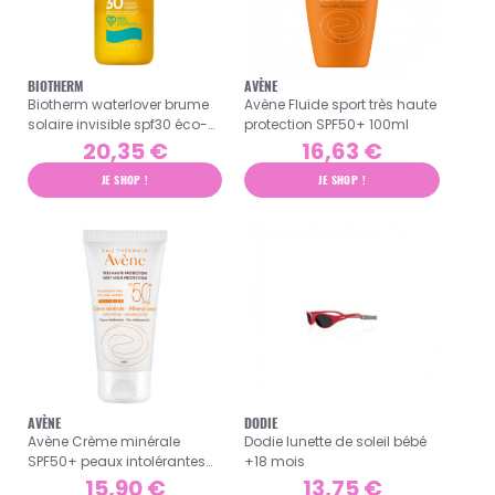
BIOTHERM
AVÈNE
Biotherm waterlover brume
Avène Fluide sport très haute
solaire invisible spf30 éco-
protection SPF50+ 100ml
responsable 200ml
20,35 €
16,63 €
JE SHOP !
JE SHOP !
AVÈNE
DODIE
Avène Crème minérale
Dodie lunette de soleil bébé
SPF50+ peaux intolérantes
+18 mois
50ml
15,90 €
13,75 €