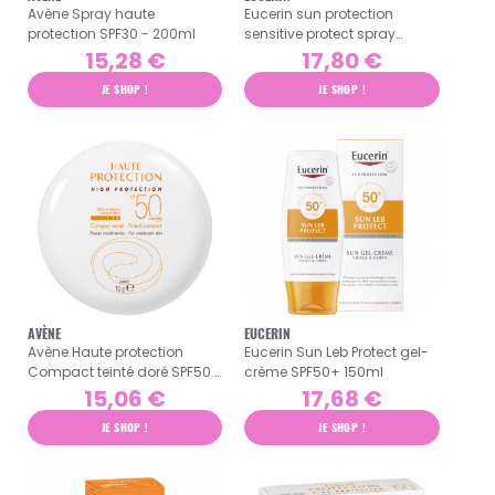
Avène Spray haute
Eucerin sun protection
protection SPF30 - 200ml
sensitive protect spray
transparent spf50+ 200ml
15,28 €
17,80 €
JE SHOP !
JE SHOP !
AVÈNE
EUCERIN
Avène Haute protection
Eucerin Sun Leb Protect gel-
Compact teinté doré SPF50 -
crème SPF50+ 150ml
10gr
15,06 €
17,68 €
JE SHOP !
JE SHOP !