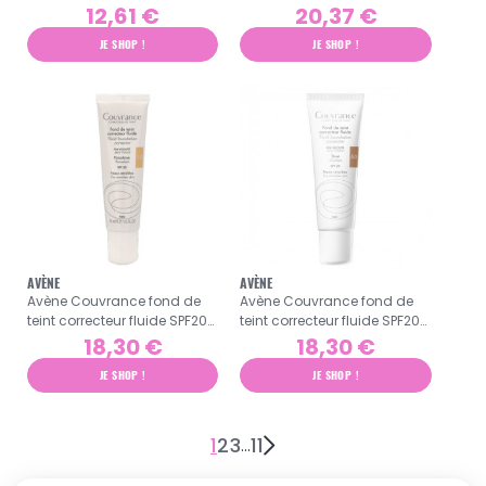
visage et corps SPF30 -
N°3 sable 30ml
12,61 €
20,37 €
150ml
JE SHOP !
JE SHOP !
AVÈNE
AVÈNE
Avène Couvrance fond de
Avène Couvrance fond de
teint correcteur fluide SPF20
teint correcteur fluide SPF20
N°1 porcelaine 30ml
N°5 doré 30ml
18,30 €
18,30 €
JE SHOP !
JE SHOP !
1
2
3
11
…