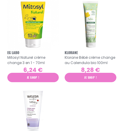
EG LABO
KLORANE
Mitosyl Naturel crème
Klorane Bébé crème change
change 3 en 1 - 70ml
au Calendula bio 100ml
6,24 €
8,28 €
JE SHOP !
JE SHOP !