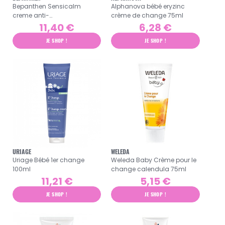
Bepanthen Sensicalm
Alphanova bébé eryzinc
creme anti-
crème de change 75ml
démangeaisons 20gr
11,40 €
6,28 €
JE SHOP !
JE SHOP !
URIAGE
WELEDA
Uriage Bébé 1er change
Weleda Baby Crème pour le
100ml
change calendula 75ml
11,21 €
5,15 €
JE SHOP !
JE SHOP !