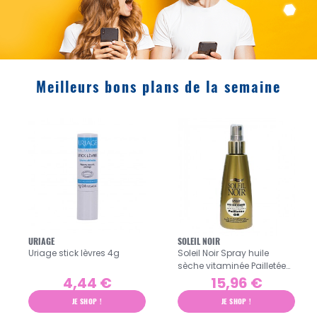
Meilleurs bons plans de la semaine
URIAGE
SOLEIL NOIR
Uriage stick lèvres 4g
Soleil Noir Spray huile
sèche vitaminée Pailletée
or 150ml
4,44 €
15,96 €
JE SHOP !
JE SHOP !