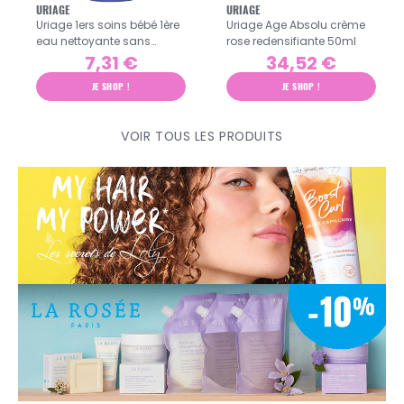
URIAGE
URIAGE
Uriage 1ers soins bébé 1ère
Uriage Age Absolu crème
eau nettoyante sans
rose redensifiante 50ml
rinçage 1L
7,31 €
34,52 €
JE SHOP !
JE SHOP !
VOIR TOUS LES PRODUITS