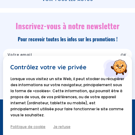
Inscrivez-vous à notre newsletter
Pour recevoir toutes les infos sur les promotions !
Contrôlez votre vie privée
En soumettant ce formulaire, j'accepte que les
informations saisies soient utilisées dans le cadre de ma
Lorsque vous visitez un site Web, il peut stocker ou récupérer
demande et de la relation commerciale qui peut en
des informations sur votre navigateur, principalement sous
découler. Vous référer à la
politique de confidentialités
.
la forme de «cookies». Cette information, qui pourrait être à
propos de vous, de vos préférences, ou de votre appareil
internet (ordinateur, tablette ou mobile), est
principalement utilisée pour faire fonctionner le site comme
vous le souhaitez.
Politique de cookie
Je refuse
contact@izyshop.com