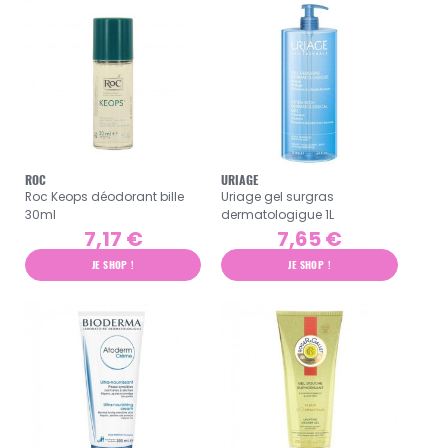
ROC
URIAGE
Roc Keops déodorant bille
Uriage gel surgras
30ml
dermatologigue 1L
7,17 €
7,65 €
JE SHOP !
JE SHOP !