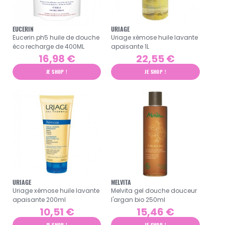
EUCERIN
URIAGE
Eucerin ph5 huile de douche
Uriage xémose huile lavante
éco recharge de 400ML
apaisante 1L
16,98 €
22,55 €
JE SHOP !
JE SHOP !
URIAGE
MELVITA
Uriage xémose huile lavante
Melvita gel douche douceur
apaisante 200ml
l'argan bio 250ml
10,51 €
15,46 €
JE SHOP !
JE SHOP !