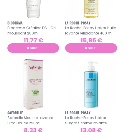
BIODERMA
LA ROCHE-POSAY
Bioderma Créaline DS+ Gel
La Roche-Posay Lipikar huile
moussant 200ml
lavante relipidante 400 ml
11,77 €
15,85 €
JE SHOP !
JE SHOP !
SAFORELLE
LA ROCHE-POSAY
Saforelle Mousse Lavante
La Roche-Posay Lipikar
Ultra Douce 250ml
Surgras crème lavante
400ml
8,33 €
13,08 €