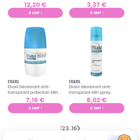
2x50ml
12,20 €
3,37 €
JE SHOP !
JE SHOP !
ETIAXIL
ETIAXIL
Etiaxil Déodorant anti-
Etiaxil déodorant anti-
transpirant protection 48H
transpirant 48h spray
roll-on 50ml
aérosol 150ml
7,16 €
8,02 €
JE SHOP !
JE SHOP !
1
2
3
16
…