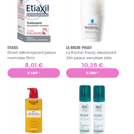
ETIAXIL
LA ROCHE-POSAY
Etiaxil détranspirant peaux
La Roche-Posay déodorant
normales 15ml
24h peaux sensibles bille
50ml
8,01 €
10,25 €
JE SHOP !
JE SHOP !