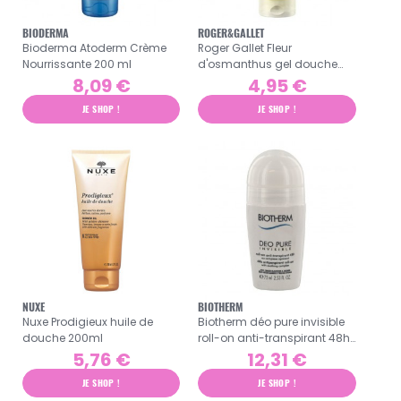
BIODERMA
ROGER&GALLET
Bioderma Atoderm Crème
Roger Gallet Fleur
Nourrissante 200 ml
d'osmanthus gel douche
200ml
8,09 €
4,95 €
JE SHOP !
JE SHOP !
NUXE
BIOTHERM
Nuxe Prodigieux huile de
Biotherm déo pure invisible
douche 200ml
roll-on anti-transpirant 48h
75ml
5,76 €
12,31 €
JE SHOP !
JE SHOP !