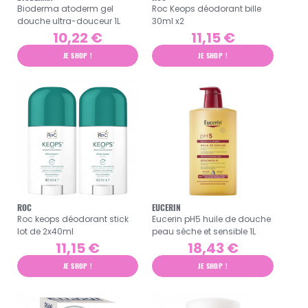
Bioderma atoderm gel
Roc Keops déodorant bille
douche ultra-douceur 1L
30ml x2
10,22 €
11,15 €
JE SHOP !
JE SHOP !
ROC
EUCERIN
Roc keops déodorant stick
Eucerin pH5 huile de douche
lot de 2x40ml
peau sèche et sensible 1L
11,15 €
18,43 €
JE SHOP !
JE SHOP !