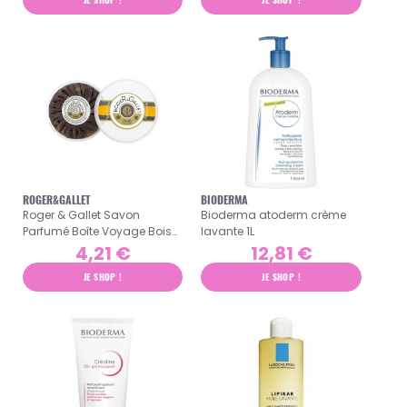
ROGER&GALLET
BIODERMA
Roger & Gallet Savon
Bioderma atoderm crème
Parfumé Boîte Voyage Bois
lavante 1L
d'Orange 100g
4,21 €
12,81 €
JE SHOP !
JE SHOP !