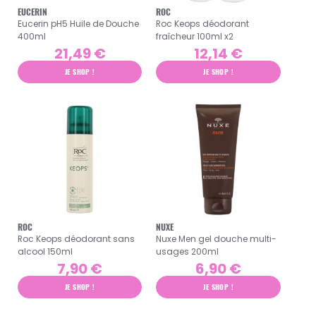
EUCERIN
ROC
Eucerin pH5 Huile de Douche
Roc Keops déodorant
400ml
fraîcheur 100ml x2
21,49 €
12,14 €
JE SHOP !
JE SHOP !
ROC
NUXE
Roc Keops déodorant sans
Nuxe Men gel douche multi-
alcool 150ml
usages 200ml
7,90 €
6,90 €
JE SHOP !
JE SHOP !