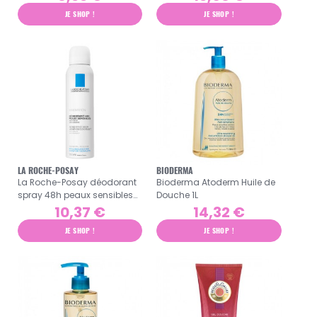
JE SHOP !
JE SHOP !
LA ROCHE-POSAY
BIODERMA
La Roche-Posay déodorant
Bioderma Atoderm Huile de
spray 48h peaux sensibles
Douche 1L
150ml
10,37 €
14,32 €
JE SHOP !
JE SHOP !