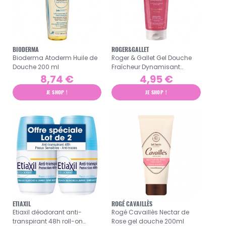
BIODERMA
ROGER&GALLET
Bioderma Atoderm Huile de
Roger & Gallet Gel Douche
Douche 200 ml
Fraîcheur Dynamisant
Gingembre Rouge 200 ml
8,74 €
4,95 €
JE SHOP !
JE SHOP !
ETIAXIL
ROGÉ CAVAILLÈS
Etiaxil déodorant anti-
Rogé Cavaillès Nectar de
transpirant 48h roll-on
Rose gel douche 200ml