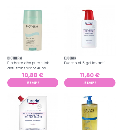
BIOTHERM
EUCERIN
Biotherm déo pure stick
Eucerin pH5 gel lavant 1L
anti-transpirant 40ml
10,88 €
11,80 €
JE SHOP !
JE SHOP !