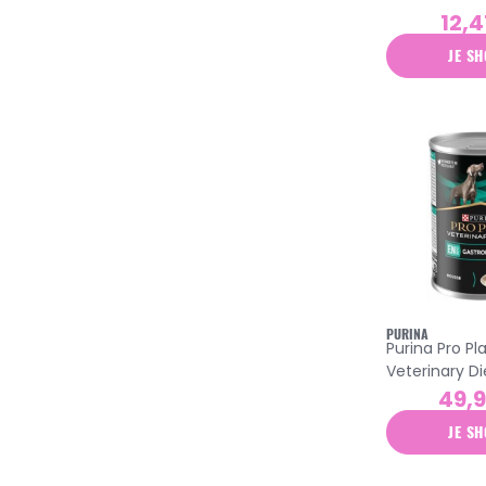
chien adulte 
12,4
JE SH
PURINA
Purina Pro Pl
Veterinary Di
gastrointestin
49,
400gr
JE SH