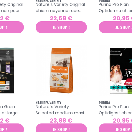
NATURES VARIETY
PURINA
ety Original
Nature's Variety Original
Purina Pro Plan
mon pour
chien moyenne race
Optiderma chie
 10kg
adulte croquettes
peau sensible
72 €
22,68 €
20,95
saumon 2kg
croquettes sa
OP !
JE SHOP !
JE SHOP 
NATURES VARIETY
PURINA
an Grain
Nature´s Variety
Purina Pro Plan
et large
Selected medium maxi
Optidigest chie
sensitive
poulet croquettes pour
digestion sensib
72 €
23,88 €
20,95
inde 2,5kg
chien adulte 2kg
croquettes agn
OP !
JE SHOP !
JE SHOP 