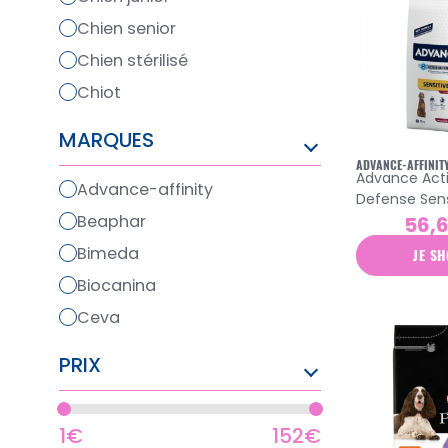
chien senior
chien stérilisé
chiot
MARQUES
ADVANCE-AFFINIT
Advance Act
advance-affinity
Defense Sens
adulte croqu
beaphar
56,
agneau 12kg
bimeda
JE SH
biocanina
ceva
dômes pharma
PRIX
eukanuba
iams
1€
152€
laboratoire moureau