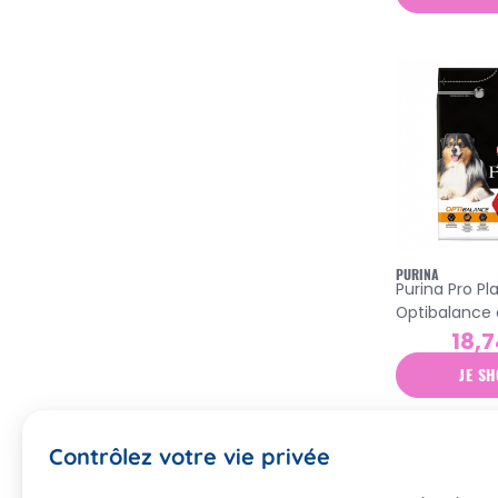
PURINA
Purina Pro Pl
Optibalance 
poulet 3kg
18,7
JE SH
Contrôlez votre vie privée