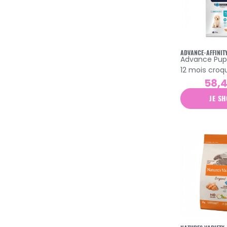
ADVANCE-AFFINIT
Advance Puppy
12 mois croq
58,
JE SH