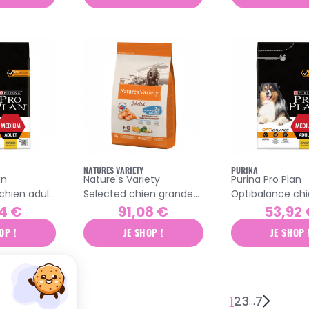
NATURES VARIETY
PURINA
an
Nature's Variety
Purina Pro Plan
chien adult
Selected chien grande
Optibalance ch
et moyenne race adulte
adulte croquett
4 €
91,08 €
53,92
croquettes saumon
poulet 7kg
OP !
JE SHOP !
JE SHOP 
10kg
1
2
3
7
…