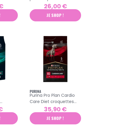
quettes
sachets
 €
26,00 €
!
JE SHOP !
PURINA
Purina Pro Plan Cardio
Care Diet croquettes
chien 3kg
€
35,90 €
n 5kg
!
JE SHOP !