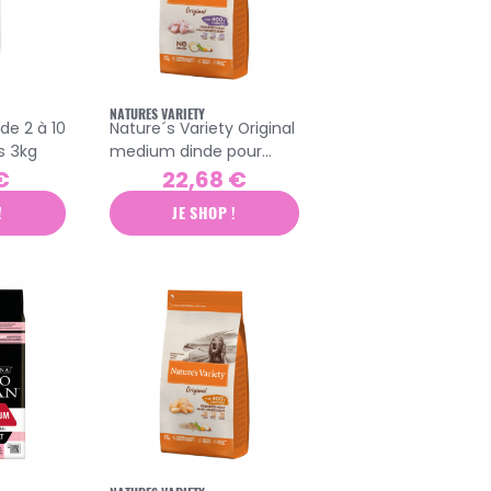
NATURES VARIETY
e 2 à 10
Nature´s Variety Original
s 3kg
medium dinde pour
chien adulte 2kg
€
22,68 €
!
JE SHOP !