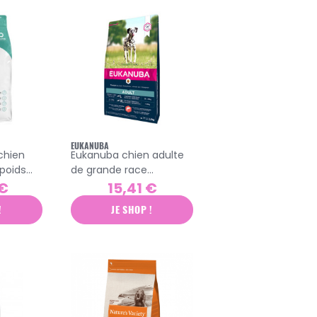
EUKANUBA
chien
Eukanuba chien adulte
 poids
de grande race
croquettes saumon et
 €
15,41 €
orge 2,5kg
!
JE SHOP !