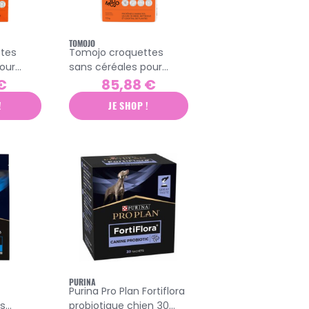
TOMOJO
tes
Tomojo croquettes
our
sans céréales pour
g
chien adulte 12kg
€
85,88 €
!
JE SHOP !
PURINA
Purina Pro Plan Fortiflora
ts
probiotique chien 30