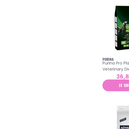
PURINA
Purina Pro Pl
Veterinary Di
hypoallergen
36,
croquettes c
JE SH