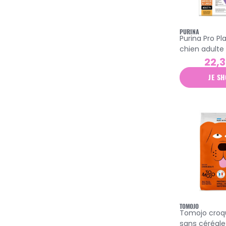
lily's kitchen
natures variety
PURINA
Purina Pro Pl
osalia
chien adult
large 7+ pou
22,3
pharmadiet
JE SH
purina
royal canin
specific
tomojo
virbac
TOMOJO
Tomojo croq
sans céréale