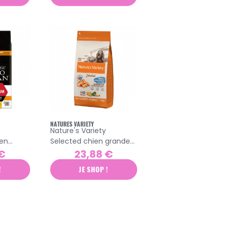
NATURES VARIETY
Nature's Variety
ien
Selected chien grande
es
et moyenne race adulte
 €
23,88 €
croquettes saumon 2kg
!
JE SHOP !