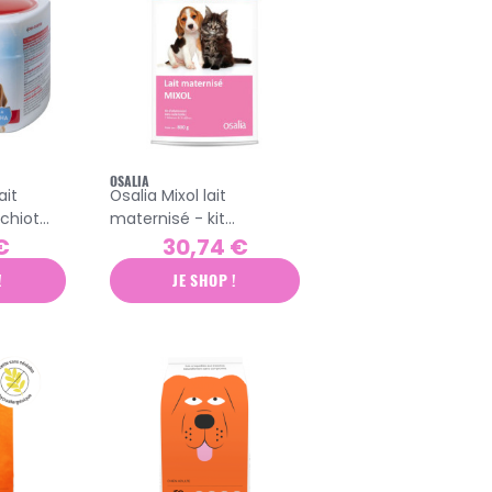
OSALIA
ait
Osalia Mixol lait
chiot
maternisé - kit
d'allaitement 800gr
€
30,74 €
!
JE SHOP !