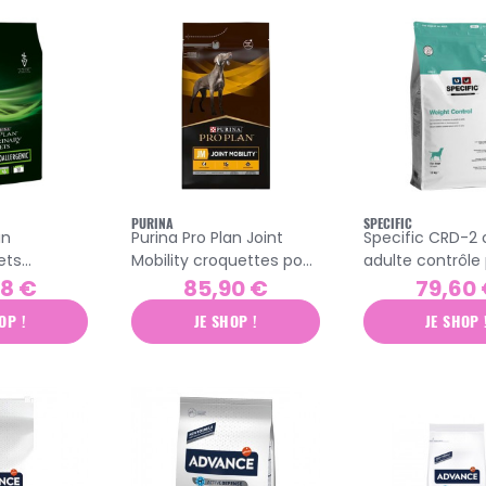
PURINA
SPECIFIC
an
Purina Pro Plan Joint
Specific CRD-2 
ets
Mobility croquettes pour
adulte contrôle
ic
chien 12kg
croquettes 12kg
88 €
85,90 €
79,60
hien 3kg
OP !
JE SHOP !
JE SHOP 