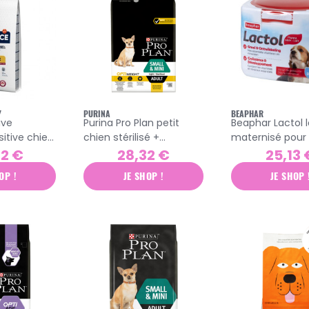
Y
PURINA
BEAPHAR
ive
Purina Pro Plan petit
Beaphar Lactol l
itive chien
chien stérilisé +
maternisé pour 
ette
croquettes light 3kg
500gr
62 €
28,32 €
25,13 
OP !
JE SHOP !
JE SHOP 