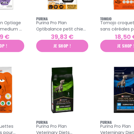
PURINA
TOMOJO
an Optiage
Purina Pro Plan
Tomojo croquet
e medium &
Optibalance petit chien
sans céréales p
let 3kg
et jeune adulte poulet
chien adulte 2k
9 €
39,83 €
18,50 
7kg
OP !
JE SHOP !
JE SHOP 
PURINA
PURINA
uettes
Purina Pro Plan
Purina Pro Plan
s pour
Veterinary Diets
Veterninary Die