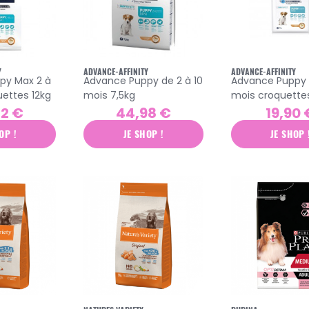
Y
ADVANCE-AFFINITY
ADVANCE-AFFINITY
 Max 2 à
Advance Puppy de 2 à 10
Advance Puppy d
uettes 12kg
mois 7,5kg
mois croquette
42 €
44,98 €
19,90 
OP !
JE SHOP !
JE SHOP 