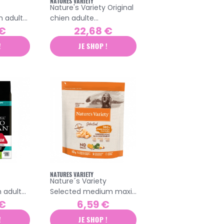
NATURES VARIETY
Nature's Variety Original
n adulte
chien adulte
moyen/maxi
 €
22,68 €
umon 3kg
croquettes poulet 2kg
!
JE SHOP !
NATURES VARIETY
Nature´s Variety
n adulte
Selected medium maxi
le
poulet croquettes pour
 €
6,59 €
eau 3kg
chien adulte 600gr
!
JE SHOP !