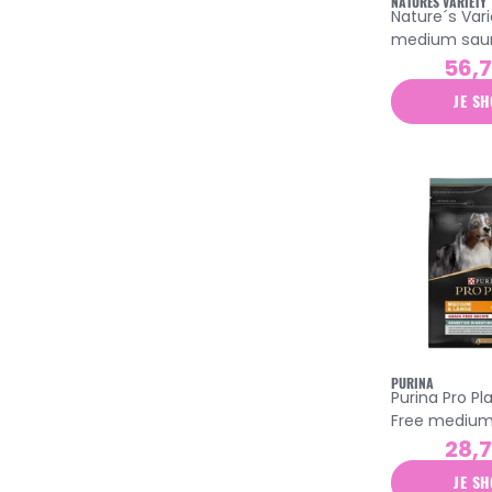
NATURES VARIETY
Nature´s Vari
medium sau
chien adulte
56,
JE SH
PURINA
Purina Pro Pl
Free medium 
chien adulte 
28,
croquettes d
JE SH