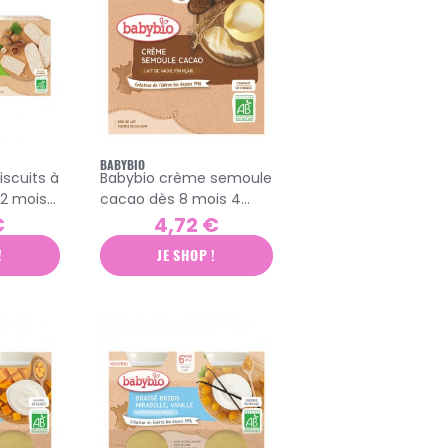
BABYBIO
iscuits à
Babybio crème semoule
12 mois
cacao dès 8 mois 4
gourdes x 85g
€
4,72 €
!
JE SHOP !