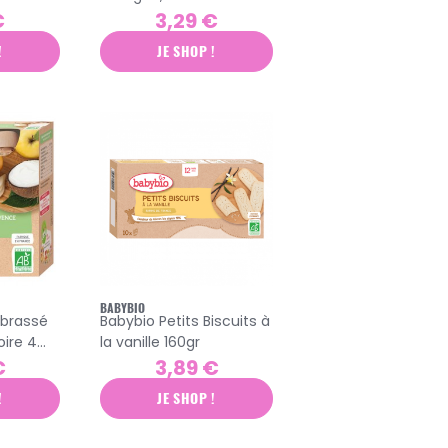
boise
2 pots de 130g
€
3,29 €
!
JE SHOP !
BABYBIO
 brassé
Babybio Petits Biscuits à
ire 4
la vanille 160gr
€
3,89 €
!
JE SHOP !