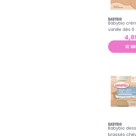
BABYBIO
Babybio crè
vanille dès 6
gourdes x 85
4,8
JE SH
BABYBIO
Babybio dess
brassés chèv