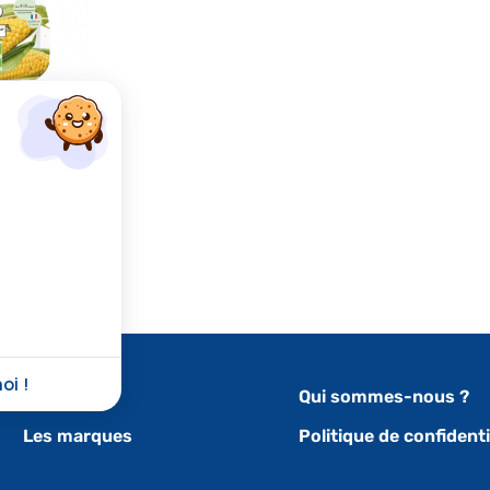
ïs dès 4 -
0gr
3 €
OP !
oi !
Nos actus
Qui sommes-nous ?
Les marques
Politique de confidenti