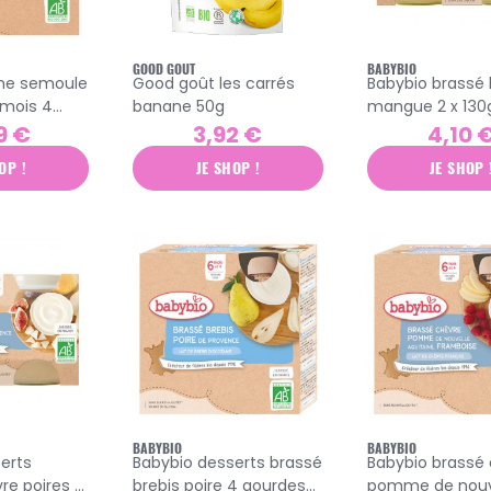
GOOD GOUT
BABYBIO
me semoule
Good goût les carrés
Babybio brassé 
 mois 4
banane 50g
mangue 2 x 130
g
9 €
3,92 €
4,10 
OP !
JE SHOP !
JE SHOP 
BABYBIO
BABYBIO
erts
Babybio desserts brassé
Babybio brassé
re poires &
brebis poire 4 gourdes
pomme de nouv