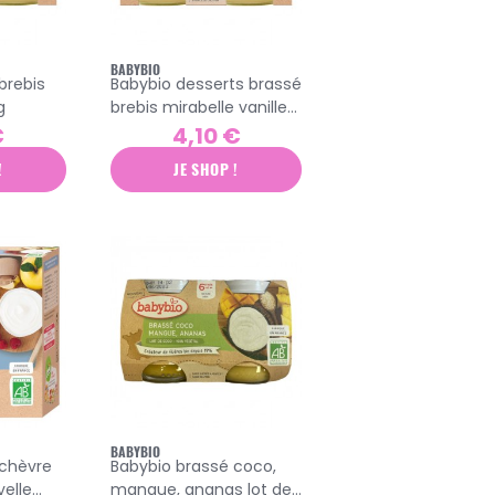
BABYBIO
brebis
Babybio desserts brassé
g
brebis mirabelle vanille
2x130g
€
4,10 €
!
JE SHOP !
BABYBIO
 chèvre
Babybio brassé coco,
elle
mangue, ananas lot de