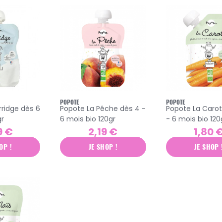
POPOTE
POPOTE
rridge dès 6
Popote La Pêche dès 4 -
Popote La Carot
gr
6 mois bio 120gr
- 6 mois bio 120
9 €
2,19 €
1,80 
OP !
JE SHOP !
JE SHOP 