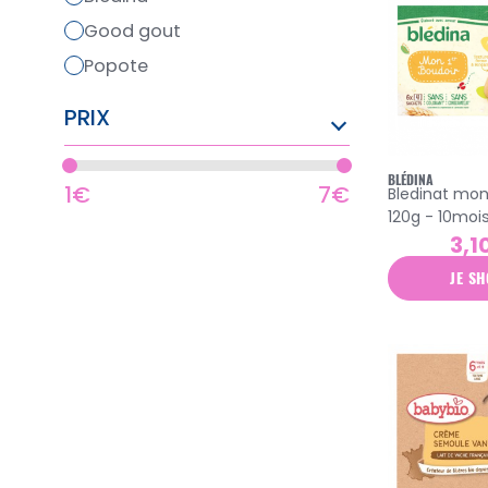
good gout
popote
PRIX
BLÉDINA
1€
7€
Bledinat mon
120g - 10moi
3,1
JE SH