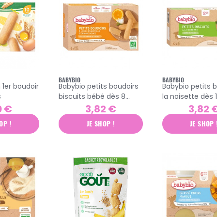
BABYBIO
BABYBIO
 1er boudoir
Babybio petits boudoirs
Babybio petits b
s
biscuits bébé dès 8
la noisette dès 
mois 120g
et + 20 biscuits
0 €
3,82 €
3,82 
OP !
JE SHOP !
JE SHOP 