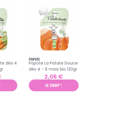
POPOTE
te dès 4
Popote La Patate Douce
gr
dès 4 - 6 mois bio 120gr
€
2,06 €
!
JE SHOP !