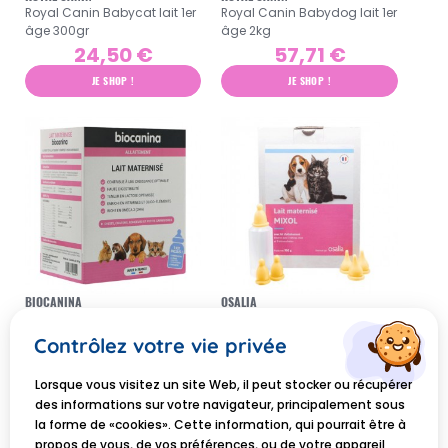
Royal Canin Babycat lait 1er
Royal Canin Babydog lait 1er
âge 300gr
âge 2kg
24,50 €
57,71 €
JE SHOP !
JE SHOP !
BIOCANINA
OSALIA
Biocanina allaitement lait
Osalia Mixol lait maternisé
matérnisé en poudre 400g
avec kit d'allaitement 300gr
Contrôlez votre vie privée
12,33 €
11,50 €
Lorsque vous visitez un site Web, il peut stocker ou récupérer
JE SHOP !
JE SHOP !
des informations sur votre navigateur, principalement sous
la forme de «cookies». Cette information, qui pourrait être à
propos de vous, de vos préférences, ou de votre appareil