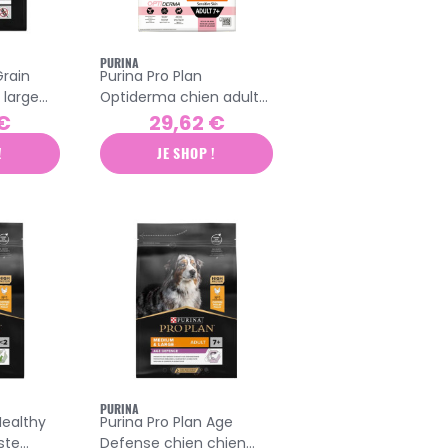
PURINA
Grain
Purina Pro Plan
 large
Optiderma chien adulte
sitive
7+ croquettes saumon
 €
29,62 €
e 2,5kg
3kg
!
JE SHOP !
PURINA
Healthy
Purina Pro Plan Age
ste
Defense chien chien