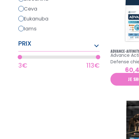
ceva
eukanuba
iams
msd
PRIX
natures variety
ADVANCE-AFFINIT
Advance Act
pharmadiet
Defense chie
3€
113€
purina
grande race
60,
poulet 12kg
royal canin
JE SH
specific
virbac