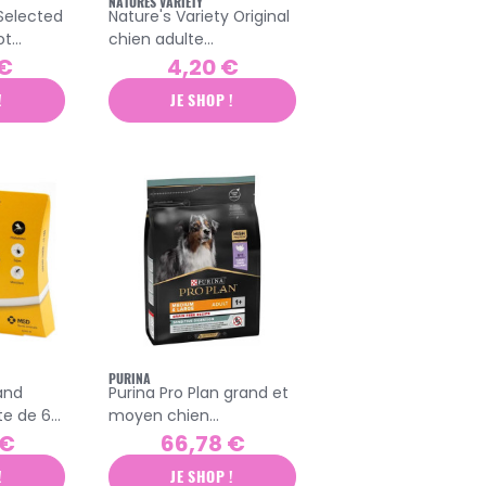
NATURES VARIETY
 Selected
Nature's Variety Original
ot
chien adulte
moyen/maxi pâtée
 €
4,20 €
et sans
bœuf sans céréales
!
JE SHOP !
300gr
PURINA
and
Purina Pro Plan grand et
te de 6
moyen chien
croquettes sans
 €
66,78 €
céréales 12kg
!
JE SHOP !