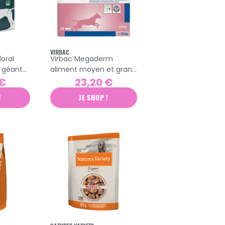
VIRBAC
oral
Virbac Megaderm
t géante
aliment moyen et grand
imés
chien 28x8ml
 €
23,20 €
!
JE SHOP !