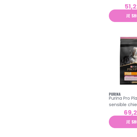
grande race
51,2
poulet 12kg
JE SH
PURINA
Purina Pro P
sensible chie
moyenne et 
69,
race croquet
JE SH
saumon 14k