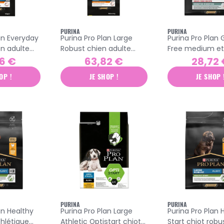
PURINA
PURINA
an Everyday
Purina Pro Plan Large
Purina Pro Plan 
en adulte
Robust chien adulte
Free medium et
uettes
croquettes poulet 16,5kg
chien adulte sen
6 €
63,82 €
28,72
croquettes dind
OP !
JE SHOP !
JE SHOP 
PURINA
PURINA
an Healthy
Purina Pro Plan Large
Purina Pro Plan 
thlétique
Athletic Optistart chiot
Start chiot robu