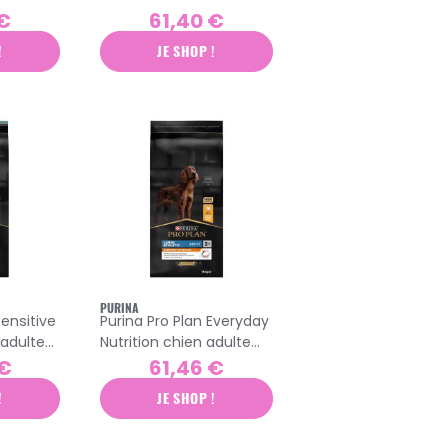
oquettes
sénior moyenne et
 €
61,40 €
grande race croquettes
!
JE SHOP !
poulet 14kg
PURINA
Sensitive
Purina Pro Plan Everyday
 adulte
Nutrition chien adulte
de race
athlétique grande race
 €
61,46 €
eau 14kg
croquettes poulet 14kg
!
JE SHOP !