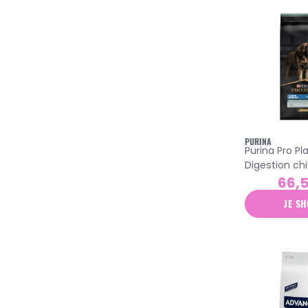
PURINA
Purina Pro Pl
Digestion ch
robuste gran
66,
croquettes 
JE SH