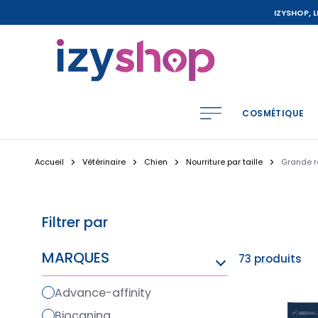
IZYSHOP, 
COSMÉTIQUE
Accueil
Vétérinaire
Chien
Nourriture par taille
Grande 
Filtrer par
MARQUES
73 produits
advance-affinity
biocanina