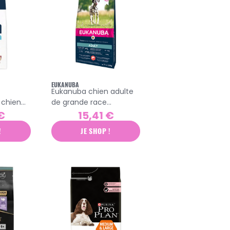
EUKANUBA
Eukanuba chien adulte
 chien
de grande race
ace
croquettes saumon et
€
15,41 €
et 12kg
orge 2,5kg
!
JE SHOP !