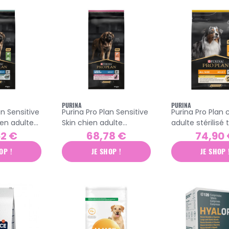
PURINA
PURINA
an Sensitive
Purina Pro Plan Sensitive
Purina Pro Plan 
ien adulte
Skin chien adulte
adulte stérilisé 
de race
robuste grande race
race croquettes
52 €
68,78 €
74,90
agneau 14kg
croquettes saumon
14kg
OP !
JE SHOP !
JE SHOP 
14kg