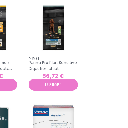
PURINA
chien
Purina Pro Plan Sensitive
toute
Digestion chiot
 poulet
athlétique grande race
 €
56,72 €
croquettes agneau 12kg
!
JE SHOP !