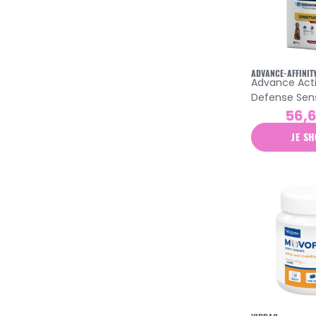
ADVANCE-AFFINIT
Advance Act
Defense Sens
adulte croqu
56,
agneau 12kg
JE SH