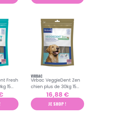
VIRBAC
nt Fresh
Virbac VeggieDent Zen
kg 15
chien plus de 30kg 15
her
lamelles à mâcher
 €
16,88 €
!
JE SHOP !