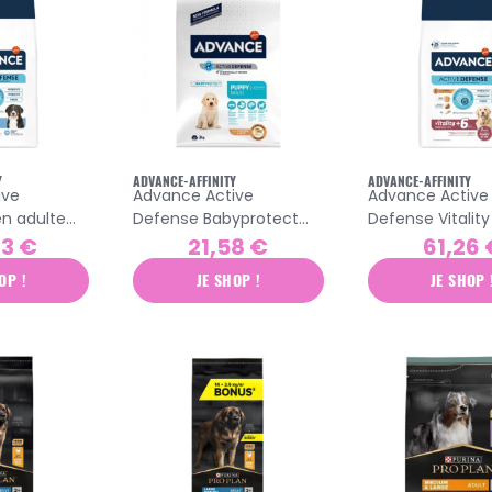
Y
ADVANCE-AFFINITY
ADVANCE-AFFINITY
ive
Advance Active
Advance Active
n adulte
Defense Babyprotect
Defense Vitality
 croquettes
chiot grande race
senior grande r
43 €
21,58 €
61,26 
croquettes poulet 3kg
croquettes poul
OP !
JE SHOP !
JE SHOP 