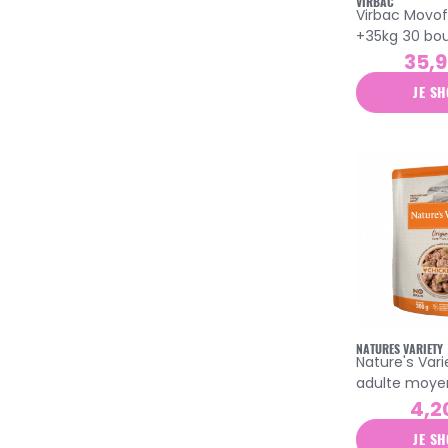
VIRBAC
Virbac Movof
+35kg 30 bo
6gr
35,
JE SH
NATURES VARIETY
Nature's Vari
adulte moye
pâtée poulet
4,2
céréales 300
JE SH