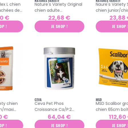
NATURES VARIETY
NATURES VARIETY
lex L chien
Nature's Variety Original
Naure's Variety
uchées de
chien adulte
chien junior/chi
moyen/maxi
toutes tailles
90 €
22,68 €
23,88
croquettes poulet 2kg
croquettes poul
OP !
JE SHOP !
JE SHOP 
céréales 2kg
CEVA
MSD
ety chien
Ceva Pet Phos
MSD Scalibor gr
n/maxi
Croissance Ca/P:2
chien 65cm boî
 sans
grand chien 100
colliers
0 €
64,04 €
112,60
gr
comprimés
OP !
JE SHOP !
JE SHOP 