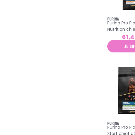
PURINA
Purina Pro Pl
Nutrition chi
robuste croq
61,4
poulet 14kg
JE SH
PURINA
Purina Pro Pl
Start chiot a