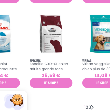
SPECIFIC
VIRBAC
chiot
Specific CXD-XL chien
Virbac VeggieDe
 croquettes
adulte grande race
chien plus de 30
croquettes 4kg
lamelles à mâc
54 €
26,59 €
14,08
OP !
JE SHOP !
JE SHOP 
1
2
3