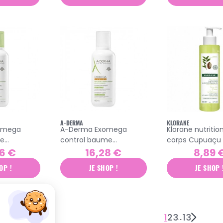
A-DERMA
KLORANE
omega
A-Derma Exomega
Klorane nutrition
me
control baume
corps Cupuaçu 
00ml
émollient 400ml
yuzu 200ml
6 €
16,28 €
8,89 
OP !
JE SHOP !
JE SHOP 
1
2
3
13
…