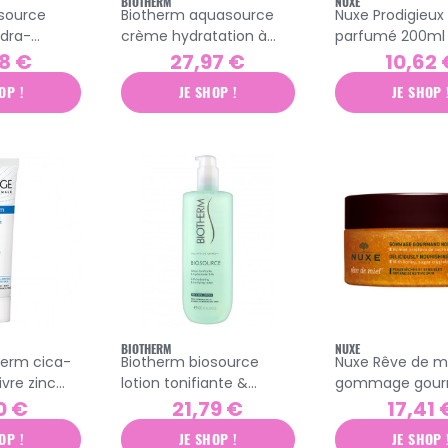
BIOTHERM
NUXE
source
Biotherm aquasource
Nuxe Prodigieux 
ydra-
crème hydratation à
parfumé 200ml
sse
diffusion continue 48h
8 €
27,97 €
10,62 
0ml
50ml
OP !
JE SHOP !
JE SHOP 
BIOTHERM
NUXE
derm cica-
Biotherm biosource
Nuxe Rêve de mi
vre zinc
lotion tonifiante &
gommage gou
hydratante 24h - 400ml
nourrissant cor
0 €
21,79 €
17,41 
OP !
JE SHOP !
JE SHOP 