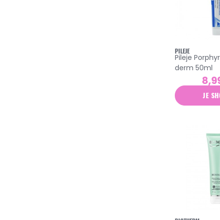
excilor
expanscience
florame
PILEJE
Pileje Porphy
foucaud
derm 50ml
garancia
8,9
gifrer
JE SH
ginkor
hei poa
isdin
isis pharma
jaldes
johnson & johnson
jonzac
jouvence de l'abbé soury