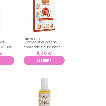
PURESSENTIEL
ait
Puressentiel patchs
s 400ml
chauffants pure heat
articulations & muscles
€
9,46 €
3 patchs
!
JE SHOP !