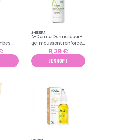
A-DERMA
A-Derma Dermalibour+
ambes
gel moussant renforcée
150ml
125ml
€
9,39 €
!
JE SHOP !