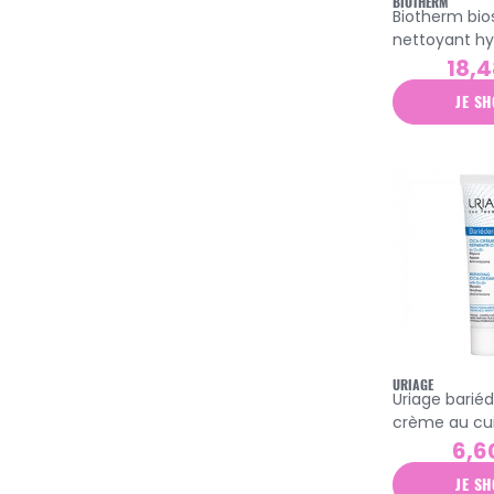
BIOTHERM
Biotherm bio
klorane
nettoyant h
minéral mou
18,4
korres
tonifiante 15
kreme
JE SH
laboratoire du haut-ségala
laboratoires de biarritz
laino
lancaster
la roche-posay
la rosée
les petits bains de provence
lierac
URIAGE
Uriage barié
lily of the desert
crème au cui
40ml
6,6
luxéol
JE SH
mathieu pharma