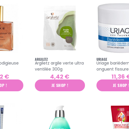
ARGILETZ
URIAGE
rodigieuse
Argiletz argile verte ultra
Uriage bariéde
ventilée 300g
onguent fissure
crevasses 40g
2 €
4,42 €
11,36 
OP !
JE SHOP !
JE SHOP 