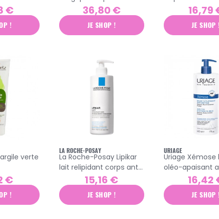
200ml
8 €
36,80 €
16,79 
OP !
JE SHOP !
JE SHOP 
LA ROCHE-POSAY
URIAGE
 argile verte
La Roche-Posay Lipikar
Uriage Xémose
lait relipidant corps anti-
oléo-apaisant a
dessèchement 48h
grattage 500ml
2 €
15,16 €
16,42 
400ml
OP !
JE SHOP !
JE SHOP 