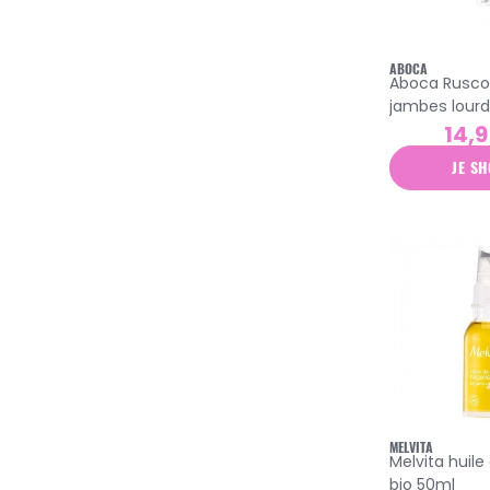
arkopharma
avril
ABOCA
Aboca Ruscov
avène
jambes lourd
14,9
baume du tigre
JE SH
bcombio
bepanthen
bi-oil
biafine
biocyte
bioderma
biolane
biotherm
MELVITA
blancrème
Melvita huile
bio 50ml
boiron