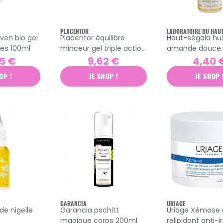
PLACENTOR
LABORATOIRE DU HAU
en bio gel
Placentor équilibre
Haut-ségala huil
es 100ml
minceur gel triple action
amande douce
200ml
biologique 50ml
5 €
9,62 €
4,40 
OP !
JE SHOP !
JE SHOP 
GARANCIA
URIAGE
 de nigelle
Garancia pschitt
Uriage Xémose 
magique corps 200ml
relipidant anti-ir