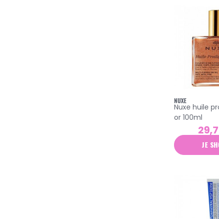
dermophil indien
dexeryl
dissolvurol
docteur valnet
ducray
eafit
NUXE
Nuxe huile p
eclaé
or 100ml
elancyl
29,7
embryolisse
JE SH
eneomey
erborian
esthederm
etat pur
eucerin