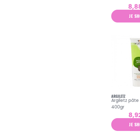
8,8
bsl
JE SH
cattier
caudalie
cerave
cetaphil
cicabiafine
codexial
coloplast
condensé
ARGILETZ
cooper
Argiletz pâte
400gr
cytolnat
8,9
darphin
JE SH
dermaceutic
dermina