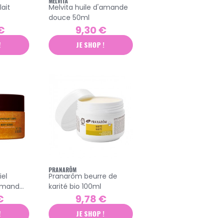
MELVITA
lait
Melvita huile d'amande
douce 50ml
€
9,30 €
!
JE SHOP !
PRANARÔM
el
Pranarôm beurre de
rmand
karité bio 100ml
ps 175ml
€
9,78 €
!
JE SHOP !