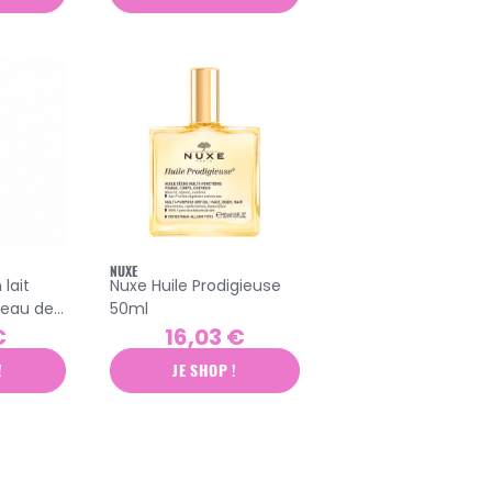
NUXE
 lait
Nuxe Huile Prodigieuse
eau de
50ml
€
16,03 €
!
JE SHOP !