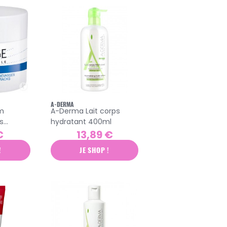
A-DERMA
rm
A-Derma Lait corps
s
hydratant 400ml
€
13,89 €
!
JE SHOP !