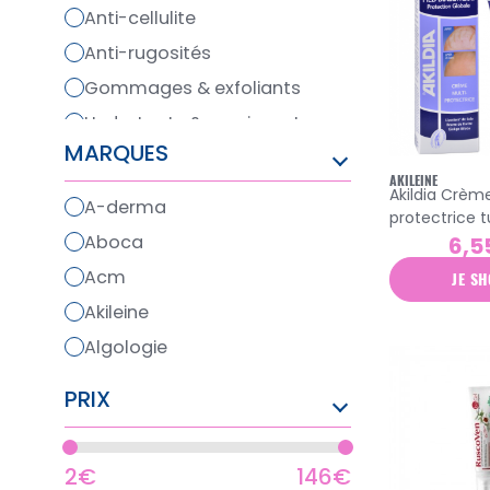
anti-cellulite
anti-rugosités
gommages & exfoliants
hydratants & nourissants
MARQUES
jambes lourdes & circulation
AKILEINE
vergetures
Akildia Crème multi-
a-derma
protectrice 
aboca
6,5
acm
JE SH
akileine
algologie
alvadiem
PRIX
apivita
aquateal
2€
146€
argiletz