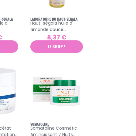
T-SÉGALA
LABORATOIRE DU HAUT-SÉGALA
e d'
Haut-ségala huile d'
amande douce
biologique 100ml
€
8,37 €
!
JE SHOP !
SOMATOLINE
cérat
Somatoline Cosmetic
ritations
Amincissant 7 Nuits