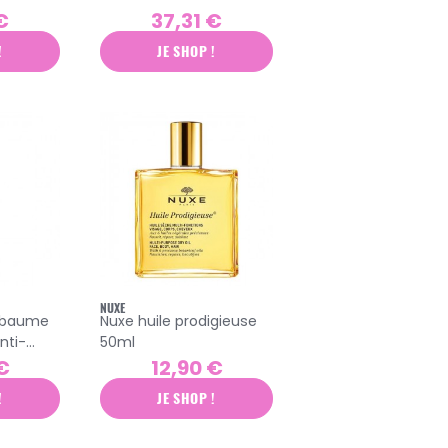
crème effet chaud
€
37,31 €
400ml
!
JE SHOP !
NUXE
 baume
Nuxe huile prodigieuse
nti-
50ml
€
12,90 €
!
JE SHOP !