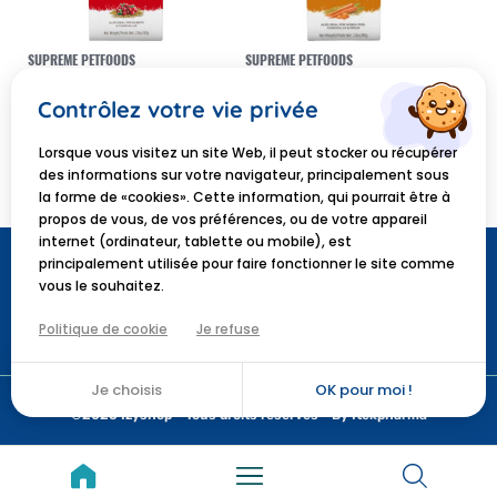
SUPREME PETFOODS
SUPREME PETFOODS
Supreme Selective Naturals
Supreme Selective Naturals
Berry Loops friandises
Country Loops friandises
Contrôlez votre vie privée
cochons d'Inde & lapins
lapins 80gr
2,58 €
3,58 €
80gr
Lorsque vous visitez un site Web, il peut stocker ou récupérer
JE SHOP !
JE SHOP !
des informations sur votre navigateur, principalement sous
la forme de «cookies». Cette information, qui pourrait être à
propos de vous, de vos préférences, ou de votre appareil
internet (ordinateur, tablette ou mobile), est
principalement utilisée pour faire fonctionner le site comme
vous le souhaitez.
Politique de cookie
Je refuse
contact@izyshop.com
Je choisis
OK pour moi !
©2026 Izyshop - Tous droits réservés -
By Itekpharma